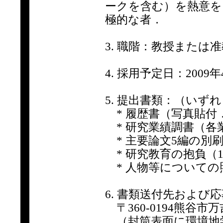
ークを含む）を熱意を
極的な者．
3. 職階：教授または
4. 採用予定日：2009年
5. 提出書類：（いず
* 履歴書（写真貼付
* 研究業績調書（各
* 主要論文5編の別
* 研究教育の抱負（1
* 人物等についての
6. 書類送付先および
〒360-0194熊谷市
（封筒表面に環境地