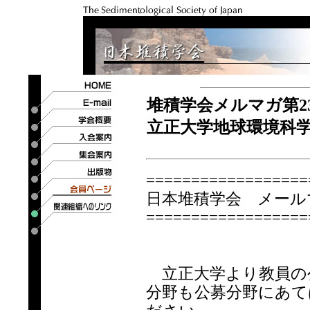
堆積学会メルマガ第2
立正大学地球環境科
==================
日本堆積学会 メールマ
==================
立正大学より教員の
分野も公募分野にあて