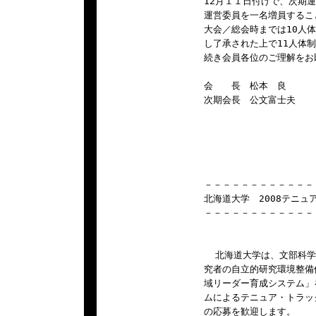
12月１１日付けで、次期
運営委員を一名増員すること
大会／総会時までは10人
し了承された上で11人体制
続き会員各位のご理解をお
会　　長　松本　良

次期会長　公文富士夫

－－－－－－－－－－－－
北海道大学　2008テニュ
－－－－－－－－－－－－
  北海道大学は、文部科
究者の自立的研究環境整備
域リーダー育成システム」
ムによるテニュア・トラッ
の応募を歓迎します。
