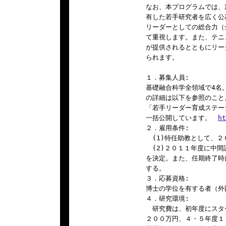
なお、本プログラムでは、
有した若手研究者を広く公
リーダーとしての総合力（
て重視します。また、テニ
が提供されるとともにリー
られます。

１．募集人員:

基礎融合科学全領域で4名
の詳細は以下を参照のこと
「若手リーダー育成ステーシ
一括公開しています。　
ht
２．雇用条件:

　(1)特任助教として、２
　(2)２０１１年度に中
を決定。また、任期終了時
する。

３．応募資格:

博士の学位を有する者（外
４．研究環境:

　研究費は、初年度にスタ
２００万円、４・５年度１