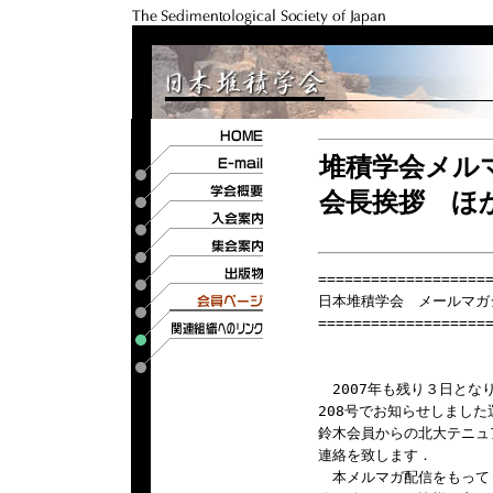
堆積学会メルマ
会長挨拶 ほ
====================
日本堆積学会　メールマガジン
====================
　2007年も残り３日とな
208号でお知らせしまし
鈴木会員からの北大テニュ
連絡を致します．

　本メルマガ配信をもって，