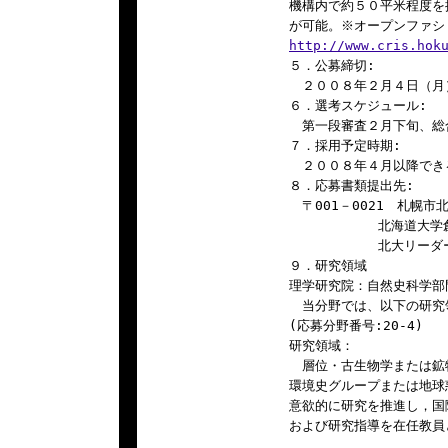
機構内で約５０平米程度を
http://www.cris.hok

５．公募締切:

　２００８年２月４日（月）
６．選考スケジュール:

　第一段審査２月下旬、総
７．採用予定時期:

　２００８年４月以降でき
８．応募書類提出先:

　〒001－0021　札幌市
   　　　　　北海道大学
   　　　　　北大リーダー
９．研究領域

理学研究院：自然史科学部
　当分野では、以下の研究
(応募分野番号:20-4)

研究領域：

　層位・古生物学または鉱
環境史グループまたは地球
意欲的に研究を推進し，国
および研究指導を在任教員