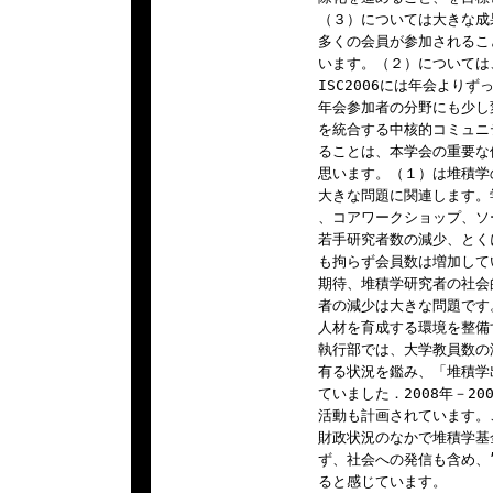
（３）については大きな成
多くの会員が参加されるこ
います。（２）については、
ISC2006には年会より
年会参加者の分野にも少し
を統合する中核的コミュニ
ることは、本学会の重要な
思います。（１）は堆積学
大きな問題に関連します。
、コアワークショップ、ソ
若手研究者数の減少、とくに
も拘らず会員数は増加して
期待、堆積学研究者の社会
者の減少は大きな問題です
人材を育成する環境を整備
執行部では、大学教員数の
有る状況を鑑み、「堆積学
ていました．2008年－2
活動も計画されています。
財政状況のなかで堆積学基
ず、社会への発信も含め、
ると感じています。
