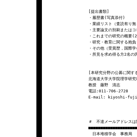
[提出書類]

・履歴書(写真添付)

・業績リスト（査読有り無
・主要論文の別刷またはコピ
・これまでの研究の概要(20
・研究・教育に関する抱負(2
・その他（受賞歴，国際学
・所見を求め得る方2名の氏
[本研究分野の公募に関する
北海道大学大学院理学研究
教授　藤野　清志

電話:011-706-2728    
E-mail: kiyoshi-fuj
＃　不達メールアドレスは
■■■■■■■■■■■■■■■■■■■■
　日本堆積学会　事務局
