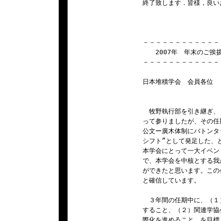
終了致します．皆様，良い
－－－－－－－－－－－－
　　2007年　年末のご挨拶
－－－－－－－－－－－－
日本堆積学会　会員各位

　牧野執行部を引き継ぎ、
って参りましたが、その任
公文ー廣木体制にバトンタッ
シフト”として発足した、
本学会にとって一大イベン
で、本学会を中核とする我
ができたと思います。この
と確信しています。

　３年間の任期中に、（１
すること、（２）関連学協
際化を進めること、を目標