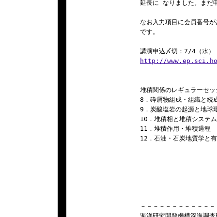
延長に なりました。まだ
なお入力項目に会員番号が
です。

http://www.ep.sci.h
堆積関係のレギュラーセッ
8．砕屑物組成・組織と続成
9．炭酸塩岩の起源と地球環
10．堆積相と堆積システム
11．堆積作用・堆積過程

12．石油・石炭地質学と有
－－－－－－－－－－－－
海洋研究開発機構深海調査