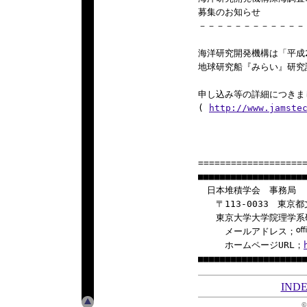
募集のお知らせ

－－－－－－－－－－－－
海洋研究開発機構は「平成2
地球研究船『みらい』研究課
申し込み等の詳細につきま
( 
http://www.jamste
====================
■■■■■■■■■■■■■■■■■■■■
　日本堆積学会　事務局

　　〒113-0033　東京都
　　東京大学大学院理学系
　　　メールアドレス；
　　　ホームページURL；
IND
©