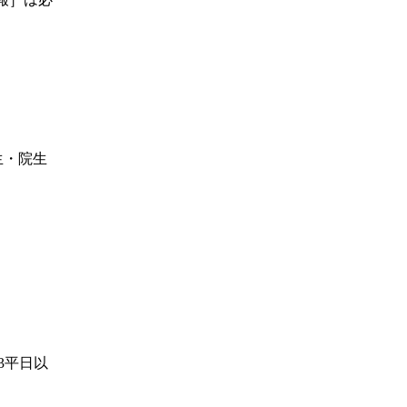
生・院生
3平日以