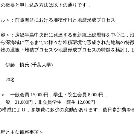
ーの概要と申し込み方法は以下の通りです．
トル＞：前弧海盆における堆積作用と地層形成プロセス
内容＞：房総半島中央部に発達する更新統上総層群を中心に，
から深海域に至るまでの様々な堆積環境で形成された地層の特
屑物の運搬・堆積プロセスや地層形成プロセスの特徴を検討し
 伊藤 慎氏 (千葉大学)
 20名
＞ 一般会員 15,000円，学生・院生会員 8,000円，
般 21,000円，非会員学生・院生 12,000円
者の構成により，参加費に多少の変動があります．後日参加費を
日程と主な観察事項＞