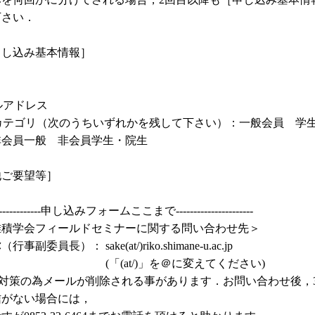
下さい．
申し込み基本情報］
ールアドレス
員カテゴリ（次のうちいずれかを残して下さい）：一般会員 学
非会員一般 非会員学生・院生
他ご要望等］
----------------申し込みフォームここまで----------------------
堆積学会フィールドセミナーに関する問い合わせ先＞
事副委員長）： sake(at/)riko.shimane-u.ac.jp
(at/)」を＠に変えてください)
M対策の為メールが削除される事があります．お問い合わせ後，
信がない場合には，