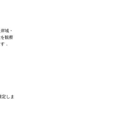
沿岸域・
徴を観察
ます．
確定しま