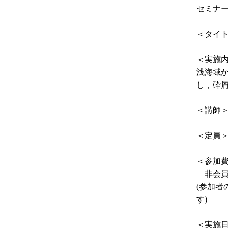
セミナ
＜タイ
＜実施
浅海域
し，砕
＜講師＞
＜定員＞
＜参加費
非会員一
(参加
す)
＜実施