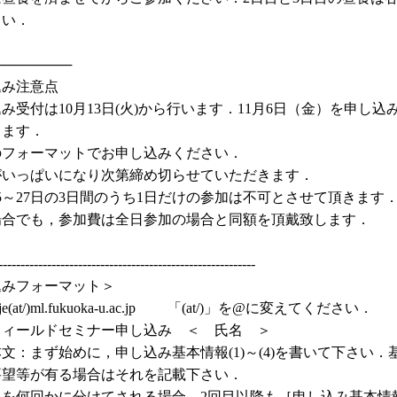
さい．
────────
込み注意点
み受付は10月13日(火)から行います．11月6日（金）を申し込
します．
のフォーマットでお申し込みください．
がいっぱいになり次第締め切らせていただきます．
25～27日の3日間のうち1日だけの参加は不可とさせて頂きます
場合でも，参加費は全日参加の場合と同額を頂戴致します．
----------------------------------------------------------
込みフォーマット＞
e(at/)ml.fukuoka-u.ac.jp 「(at/)」を@に変えてください．
フィールドセミナー申し込み ＜ 氏名 ＞
文：まず始めに，申し込み基本情報(1)～(4)を書いて下さい．
要望等が有る場合はそれを記載下さい．
みを何回かに分けてされる場合，2回目以降も［申し込み基本情