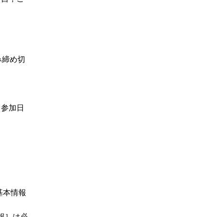
み締め切
．参加日
基本情報
報］は必