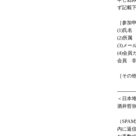
ず記載
［参加
(1)氏名
(2)所属
(3)メ
(4)会
会員 
［その
--------
＜日本
酒井哲弥（行
(「
（SPA
内に返