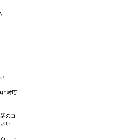
ム
い．
れに対応
は駅のコ
下さい．
各自，ご