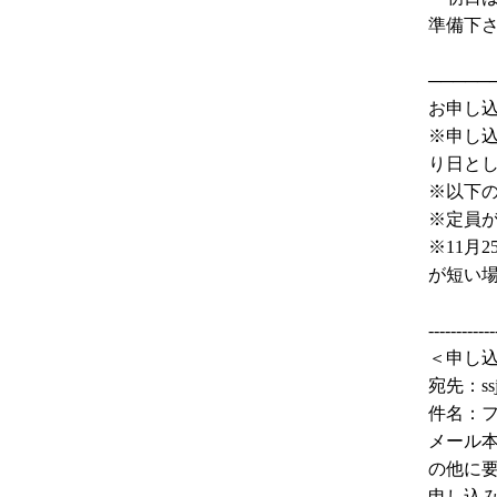
準備下
─────
お申し
※申し込
り日と
※以下
※定員
※11月
が短い
------------
＜申し
宛先：ssj
件名：
メール本
の他に
申し込