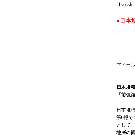
●日本
------------
フィール
------------
日本堆
「前弧海
日本堆
第0報
として
地層の