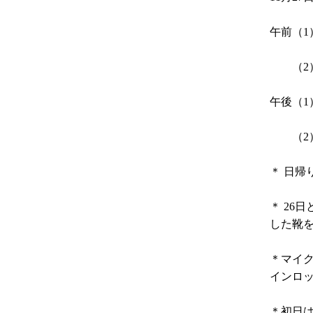
午前（
（2）
午後（
（2）
＊ 日帰
＊ 26
した靴
＊マイ
インロ
＊初日