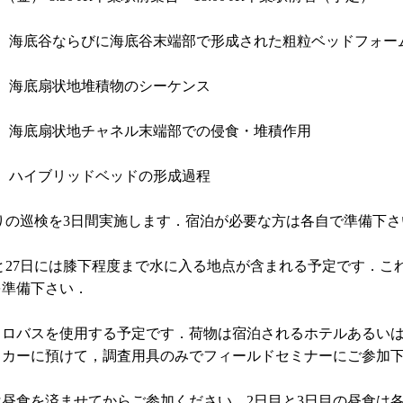
1）海底谷ならびに海底谷末端部で形成された粗粒ベッドフォー
海底扇状地堆積物のシーケンス
1）海底扇状地チャネル末端部での侵食・堆積作用
ハイブリッドベッドの形成過程
りの巡検を3日間実施します．宿泊が必要な方は各自で準備下さ
日と27日には膝下程度まで水に入る地点が含まれる予定です．こ
を準備下さい．
クロバスを使用する予定です．荷物は宿泊されるホテルあるい
ッカーに預けて，調査用具のみでフィールドセミナーにご参加
は昼食を済ませてからご参加ください．2日目と3日目の昼食は