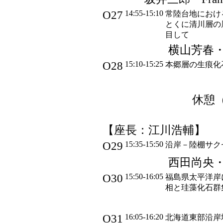
O27
14:55-15:10
常陸台地におけ
とくに清川層の
目して
横山芳春
O28
15:10-15:25
本郷層の生痕化
休憩（1
【座長：江川浩輔】
O29
15:35-15:50
沿岸－陸棚サクセッ
西田尚央
O30
15:50-16:05
福島県太平洋岸
相と珪藻化石群
O31
16:05-16:20
北海道東部沿岸