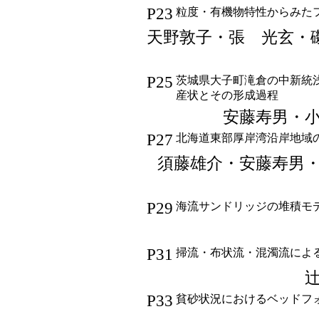
P23
粒度・有機物特性からみた
天野敦子・張 光玄・磯部友彦
P25
茨城県大子町滝倉の中新統
産状とその形成過程
安藤寿男・
P27
北海道東部厚岸湾沿岸地域
須藤雄介・安藤寿男
P29
海流サンドリッジの堆積モ
P31
掃流・布状流・混濁流によ
P33
貧砂状況におけるベッドフ