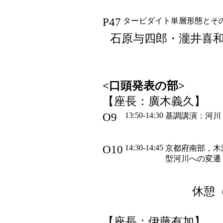
P47
タービダイト単層形態とそ
石原与四郎・瀧井喜
<口頭発表の部>
【座長：廣木義久】
O9
13:50-14:30
基調講演：河川
O10
14:30-14:45
京都府南部，木
型河川への変遷
休憩（1
【座長：伊藤有加】