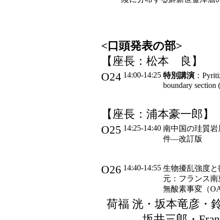
<口頭発表の部>
【座長：松本 良】
O24
14:00-14:25
特別講演
：Pyritiz
boundary sectio
【座長：浦本豪一郎】
O25
14:25-14:40
南中国の珪質岩
件―改訂版
O26
14:40-14:55
生物擾乱強度と
元：フランス南
無酸素事変（OA
荷福 洸・坂本竜彦・
坂井三郎・Franci