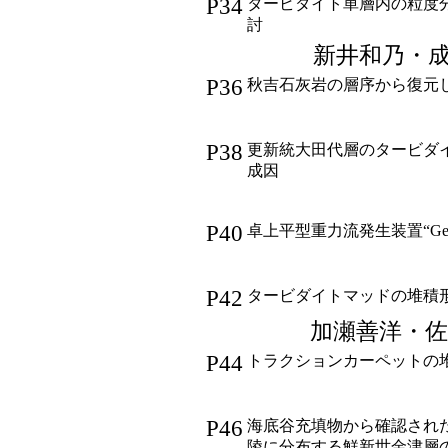
P34
タービダイト単層内の粒度
討
新井和乃・
P36
秋吉石灰岩の層序から復元
P38
更新統大田代層のタービダ
成因
P40
卓上平型重力流発生装置“Geo
P42
タービダイトマッドの堆積
加瀬善洋・
P44
トラクションカーペットの
P46
海底谷充填物から確認され
陵に分布する鮮新世金津層