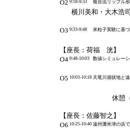
O2
9:18-9:33
複合流リップル形
横川美和・大木浩
O3
9:33-9:48
米粒子実験に基づ
【座長：荷福 洸】
O4
9:48-10:03
数値シミュレーシ
O5
10:03-10:18
天竜川扇状地と遠
休憩（1
【座長：佐藤智之】
O6
10:25-10:40
遠州灘米津の浜で