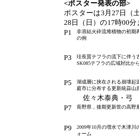
<ポスター発表の部>
1
ポスターは3月27日（
28日（日）の17時0
P1
非溶結火砕流堆積物の初期
の例
P3
珪長質テフラの流下に伴う古
SK085テフラの広域対比か
P5
湖成層に挟在される崩壊起
庭市に分布する更新統蒜山
佐々木泰典・弓
P7
長野県，後期更新世の高野
P9
2009年10月の増水で木
ォーム