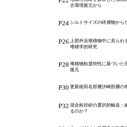
P22
古環境復元から
P24
シルトサイズの砕屑物から
P26
上部外浜堆積物中に見られ
堆積学的研究
P28
堆積物粒度特性に基づいた
復元
P30
更新統田名部層汐崎部層の
P32
混合粒径砂の選択的輸送：
るのか？