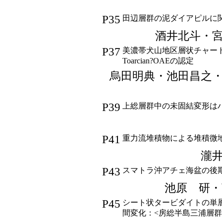
P35
田辺層群の泥ダイアピルに
酒井北斗・
P37
美濃帯犬山地区層状チャー
Toarcian?OAEの認定
烏田明典・池田昌之
P39
上総層群中の未固結変形は
P41
重力流堆積物による堆積微
瀧
P43
スマトラ沖アチェ海盆の後
池原 研・荒井
P45
シート状タービダイトの単
間変化：<房総半島三浦層