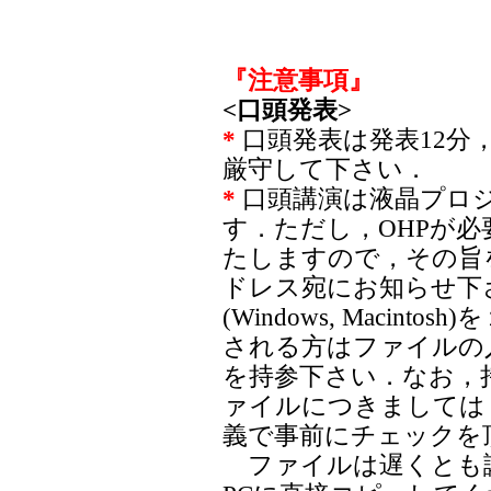
『注意事項』
<口頭発表>
*
口頭発表は発表12分
厳守して下さい．
*
口頭講演は液晶プロ
す．ただし，OHPが
たしますので，その旨
ドレス宛にお知らせ下
(Windows, Macin
される方はファイルの入
を持参下さい．なお，
ァイルにつきましては
義で事前にチェックを
ファイルは遅くとも