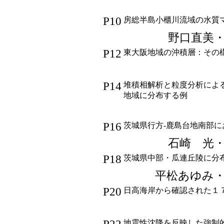
P10
房総半島小櫃川流域の水質
野口直美
P12
東大阪地域の沖積層：その
P14
堆積相解析と粒度分析によ
地域に分布する例
P16
茨城県行方-鹿島台地南部
石崎 光
P18
茨城県中部・瓜連丘陵に分
平松あゆみ
P20
日高海岸から確認された１
地震性沈降を反映した強制