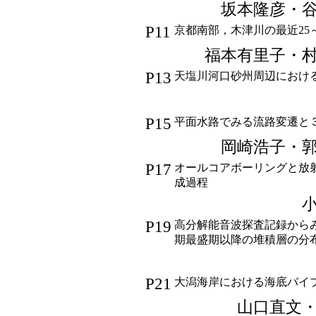
坂本隆彦・
P11
京都南部，木津川の最近25
福本有里子・
P13
天塩川河口砂州周辺における
P15
平面水路でみる流路変遷と
岡崎浩子・
P17
オールコアボーリングと放
成過程
P19
高分解能音波探査記録から
期最盛期以降の堆積層の分
P21
大潟海岸における海底バイ
山口直文