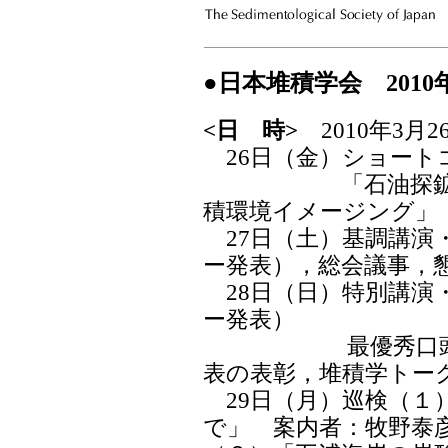
●日本堆積学会 201
<日 時>
2010年3月2
26日（金）ショート
「石油探鉱デー
積環境イメージング」
27日（土）基調講演
ー発表），総会議事，
28日（日）特別講演
ー発表）
最優秀口頭発表
表の表彰，堆積学トー
29日（月）巡検（１
で」 案内者：牧野泰彦