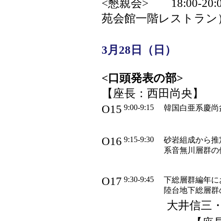
<懇親会> 18:00-2
苑会館一階レストラン
3月28日（日）
<口頭発表の部>
【座長：西田尚央】
O15
9:00-9:15
韓国白亜系慶尚
O16
9:15-9:30
砂岩組成から推
系音無川層群の
O17
9:30-9:45
下総層群編年に
陸台地下総層群
大井信三