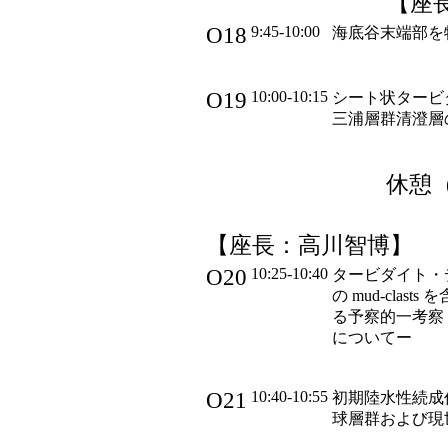
【座
O18
9:45-10:00
海底谷末端部を
O19
10:00-10:15
シート状タービ
三浦層群清澄層
休憩（1
【座長：高川智博】
O20
10:25-10:40
タービダイト・
の mud-clasts を
る予察的一考察 
についてー
O21
10:40-10:55
初期陸水性続成
球層群および現