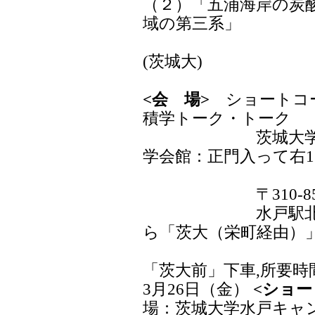
（２）「五浦海岸の炭
域の第三系」
案内者：安
(茨城大)
<会 場>
ショートコー
積学トーク・トーク
茨城大学水戸キ
学会館：正門入って右1
教育
〒310-8512 
水戸駅北口バス
ら「茨大（栄町経由）
「茨大前」下車,所要時
3月26日（金）
<ショー
場：茨城大学水戸キャ