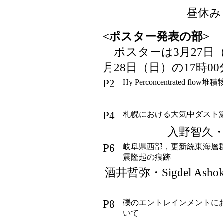
昼休み（1
<ポスター発表の部>
1
ポスターは3月27日
月28日（日）の17時
P2
Hy Perconcentrated f
P4
札幌における大気中ダスト
入野智久
P6
岐阜県西部，更新統東海層
震隆起の痕跡
酒井哲弥・Sigdel A
P8
礫のエントレインメントに
いて