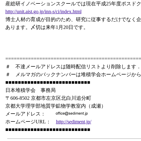
産総研イノベーションスクールでは現在平成25年度ポスド
http://unit.aist.go.jp/inn-s/ci/index.html
博士人材の育成が目的のため、研究に従事するだけでなく
あります。〆切は来年1月20日です。
===============================================
＃ 不達メールアドレスは随時配信リストより削除します
＃ メルマガのバックナンバーは堆積学会ホームページか
■■■■■■■■■■■■■■■■■■■■■■■■■■■
日本堆積学会 事務局
〒606-8502 京都市左京区北白川追分町
京都大学理学部地質学鉱物学教室内（成瀬）
メールアドレス：
ホームページURL：
http://sediment.jp/
■■■■■■■■■■■■■■■■■■■■■■■■■■■