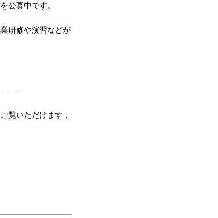
クを公募中です。
企業研修や演習などが
======
．
らご覧いただけます．