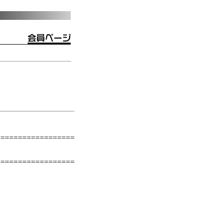
==================
）
==================