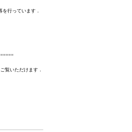
募を行っています．
======
．
らご覧いただけます．