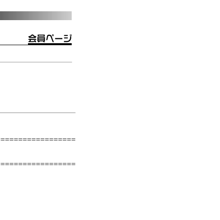
==================
）
==================