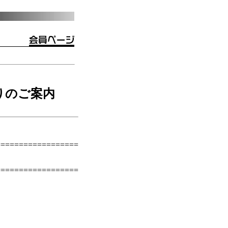
りのご案内
==================
）
==================