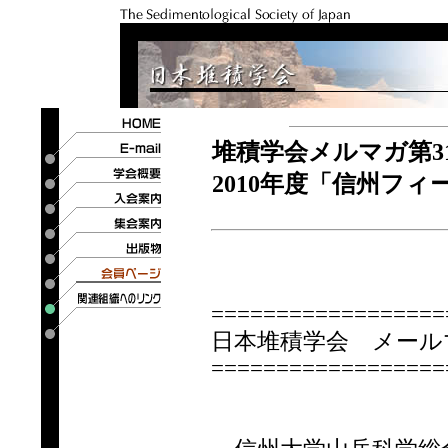
堆積学会メルマガ第3
2010年度「信州フ
==================
日本堆積学会 メールマ
==================